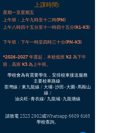
上課時間:
星期一至星期五
上午班：上午九時至十二時(PN)
上午八時四十五分至十一時四十五分(K1-K3)
下午班：下午一時至四時三十分(PN-K3)
*2026-2027 年度起，本校低班 K2 為下午
班，高班 K3 為上午班。
學校會為有需要學生，安排校車接送服務
主要校車路線:
荃灣線 / 東九龍線 / 大埔-沙田-大圍-馬鞍山
線 /
油尖旺-青衣線/ 九龍城-九龍塘線
請致電
2323 2982
或Whatsapp
6689 6165
學校查詢。