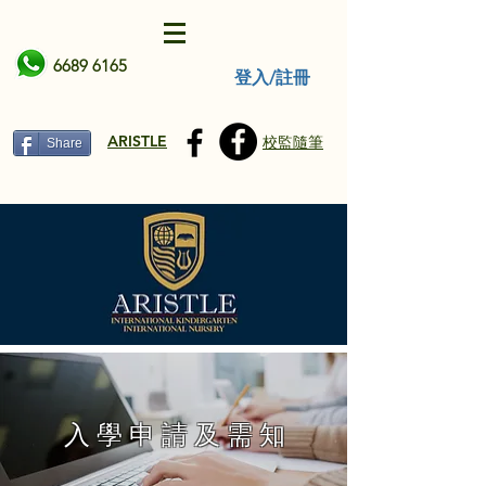
6689 6165
登入/註冊
ARISTLE
校監隨筆
Share
入 學 申 請 及 需 知