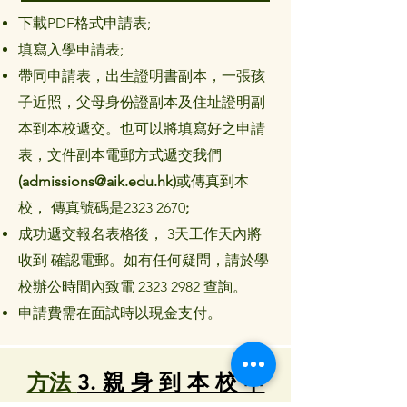
下載PDF格式申請表;
填寫入學申請表;
帶同申請表，出生證明書副本，一張孩
子近照，父母身份證副本及住址證明副
本到本校遞交。也可以將填寫好之申請
表，文件副本電郵方式遞交我們
(
admissions@aik.edu.hk
)
或傳真到本
校， 傳真號碼是2323 2670
;
成功遞交報名表格後， 3天工作天內將
收到 確認電郵。如有任何疑問，請於學
校辦公時間內致電
2323 2982
查詢。
申請費需在面試時以現金支付。
方法
3. 親 身 到 本 校 申