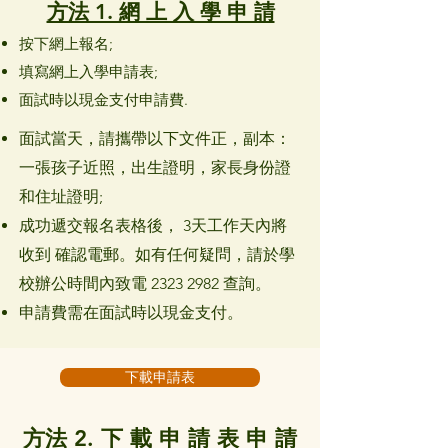
方法 1. 網 上 入 學 申 請
按下網上報名;
填寫網上入學申請表;
面試時以現金支付申請費.
面試當天，請攜帶以下文件正，副本：
一張孩子近照，出生證明，家長身份證
和住址證明;
成功遞交報名表格後， 3天工作天內將
收到 確認電郵。如有任何疑問，請於學
校辦公時間內致電
2323 2982
查詢。
申請費需在面試時以現金支付。
下載申請表
方法
2. 下 載 申 請 表 申 請